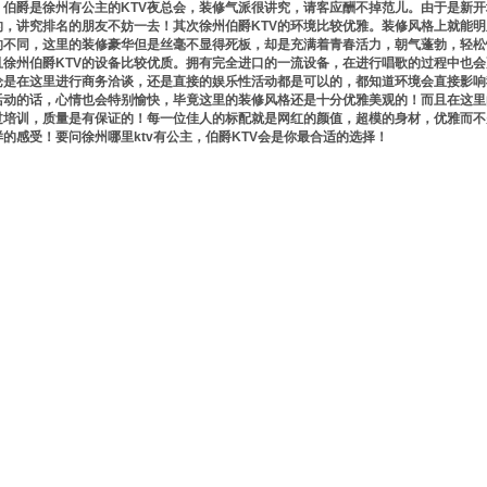
伯爵是徐州有公主的KTV夜总会，装修气派很讲究，请客应酬不掉范儿。由于是新开
的，讲究排名的朋友不妨一去！其次徐州伯爵KTV的环境比较优雅。装修风格上就能明
的不同，这里的装修豪华但是丝毫不显得死板，却是充满着青春活力，朝气蓬勃，轻松
且徐州伯爵KTV的设备比较优质。拥有完全进口的一流设备，在进行唱歌的过程中也
论是在这里进行商务洽谈，还是直接的娱乐性活动都是可以的，都知道环境会直接影响
活动的话，心情也会特别愉快，毕竟这里的装修风格还是十分优雅美观的！而且在这里
过培训，质量是有保证的！每一位佳人的标配就是网红的颜值，超模的身材，优雅而不
样的感受！要问徐州哪里ktv有公主，伯爵KTV会是你最合适的选择！