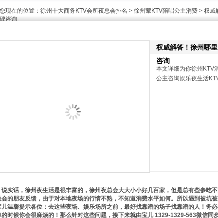
您现在的位置：
徐州十大商务KTV会所夜总会排名
>
徐州荤KTV陪唱公主消费
> 权威
碑咨询
权威解答！徐州哪里k
咨询
本文详细为你徐州KTV
公主咨询娱乐夜生活KTV宝
说实话，徐州夜生活是很丰富的，徐州夜总会大大小小好几百家，但是总有些参吃不
总会的朋友反馈，由于对本地夜场的行情不熟，不知道消费水平如何。所以遇到被坑被
宝儿温馨提示各位：去这些夜场、娱乐场所之前，最好找靠谱的场子找靠谱的人！务必
单的时候你会很麻烦的！那么针对这些问题，接下来就由宝儿 1329-1329-563微信