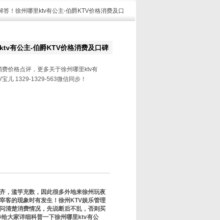
解答！徐州哪里ktv有公主-伯爵KTV价格消费及口
tv有公主-伯爵KTV价格消费及口碑
消费价格点评，更多关于徐州哪里ktv有
儿 1329-1329-563微信同步！
齐，滥竽充数，因此很多外地来徐州玩夜
宰客的现象时有发生！徐州KTV娱乐管理
问清楚消费情况，先说断后不乱，否则买
同步给大家详细科普一下徐州哪里ktv有公