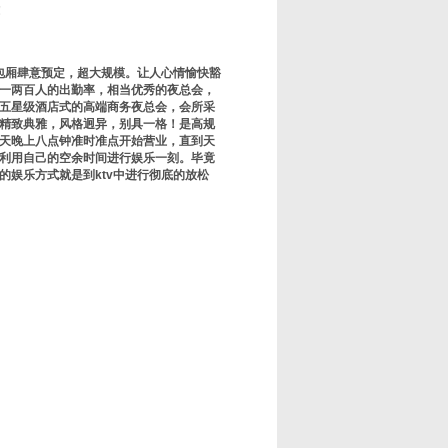
！
包厢肆意预定，超大规模。让人心情愉快豁
一两百人的出勤率，相当优秀的夜总会，
超五星级酒店式的高端商务夜总会，会所采
精致典雅，风格迥异，别具一格！是高规
每天晚上八点钟准时准点开始营业，直到天
地利用自己的空余时间进行娱乐一刻。毕竟
娱乐方式就是到ktv中进行彻底的放松