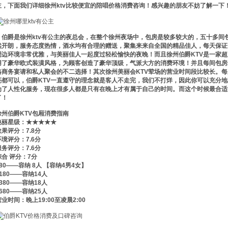
主，下面我们详细徐州ktv比较便宜的陪唱价格消费咨询！感兴趣的朋友不妨了解一下
伯爵是徐州ktv有公主的夜总会，在整个徐州夜场中，包房是较多较大的，五十多间
然开朗，服务态度热情，酒水均有合理的赠送，聚集来来自全国的精品佳人，每天保证
周边环境非常优雅，与美丽佳人一起度过轻松愉快的夜晚！而且徐州伯爵KTV是一家
用了豪华欧式装潢风格，为顾客创造了豪华顶级，气派大方的消费环境！并且每间包房
格商务宴请和私人聚会的不二选择！其次徐州美丽会KTV荤场的营业时间段比较长。
亮都可以，伯爵KTV一直遵守的理念就是客人不走完，我们不打烊，因此你可以充分
为了人性化服务，现在很多人都是只有在晚上才有属于自己的时间。而这个时候最合适的
了！
徐州伯爵KTV包厢消费指南
艳丽星级：★★★★★
效果评分：7.8分
环境评分：7.6分
服务评分：7.6分
综合 评分：7分
980——容纳 8人 【容纳4男4女】
1180——容纳14人
1380——容纳18人
1680——容纳25人
营业时间：晚上19:00至凌晨2:00