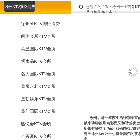
徐州KTV真空消费
您现在的位置：
徐州十大商务K
费价格及客户点评
徐州荤KTV排行消费
闽南会所KTV会所
英皇国际KTV会所
紫水晶KTV会所
名人国际KTV会所
皇家永利KTV会所
皇朝娱乐KTV会所
鼎红国际KTV会所
徐州，是一座夜生活特别丰富的
就来聊聊徐州精彩而又和谐的夜生
熙悦会KTV会所
所都有哪些？“徐州ktv哪家比较好
有关徐州ktv公主小费最高档的
金帝豪KTV会所
息。