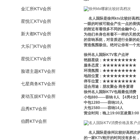
金汇所KTV会所
名人国际是徐州ktv比较好高档
星悦汇KTV会所
一眼的时候可能会产生一点的畏惧
的附近有着很多不同的金融中心，
新大都KTV会所
为他们本身也有着不一样的天然优
的音响系统，对音质进行全新的处
营造氛围极佳。绝对让你有一个光
大乐门KTV会所
徐州名人国际KTV客户点评
星悦汇KTV会所
艳丽星级​‌‌：★★★★★★★★★
服务态度：★★★★★★★★★
环境氛围：★★★★★★★★★
脸谱主题KTV会所
地段位置：★★★★★★★★★
停车位置：★★★★★★★★★
七星商务KTV会所
适合用途：朋友聚会 商务宴请
徐州名人国际KTV包厢最低消费
麦动互娱KTV会所
小包880——容纳 8人 【4男4
中包1280——容纳10人
大包1580——容纳14人
品秀KTV会所
营业时间：晚上19:00至凌晨3:00
伯爵KTV会所
名人国际是徐州比较好高档次的K
的一家KTV刚开的时间没有多长