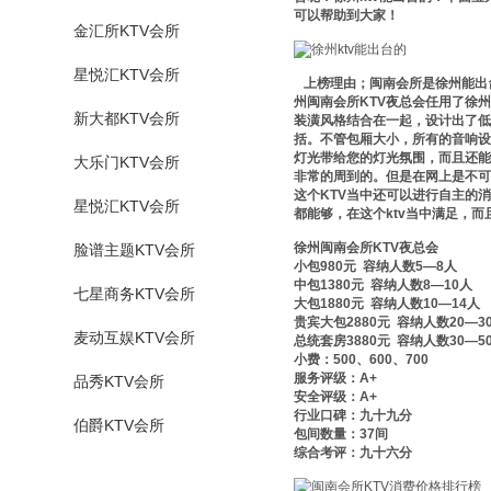
可以帮助到大家！
金汇所KTV会所
星悦汇KTV会所
上榜理由；闽南会所是徐州能出台
州闽南会所KTV夜总会任用了徐
新大都KTV会所
装潢风格结合在一起，设计出了低
括。不管包厢大小，所有的音响设
灯光带给您的灯光氛围，而且还能
大乐门KTV会所
非常的周到的。但是在网上是不可
这个KTV当中还可以进行自主的
星悦汇KTV会所
都能够，在这个ktv当中满足，
徐州闽南会所KTV夜总会
脸谱主题KTV会所
小包980元 容纳人数5—8人
中包1380元 容纳人数8—10人
七星商务KTV会所
大包1880元 容纳人数10—14人
贵宾大包2880元 容纳人数20—3
麦动互娱KTV会所
总统套房3880元 容纳人数30—5
小费：500、600、700
服务评级：A+
品秀KTV会所
安全评级：A+
行业口碑：九十九分
伯爵KTV会所
包间数量：37间
综合考评：九十六分