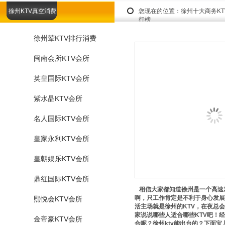
徐州KTV真空消费
您现在的位置：
徐州十大商务K
行榜
徐州荤KTV排行消费
闽南会所KTV会所
英皇国际KTV会所
紫水晶KTV会所
名人国际KTV会所
皇家永利KTV会所
皇朝娱乐KTV会所
鼎红国际KTV会所
相信大家都知道徐州是一个高速
啊，只工作肯定是不利于身心发展
熙悦会KTV会所
活主场就是徐州的KTV，在夜总
家说说哪些人适合哪些KTV吧！
金帝豪KTV会所
合呢？徐州ktv能出台的？下面宝儿